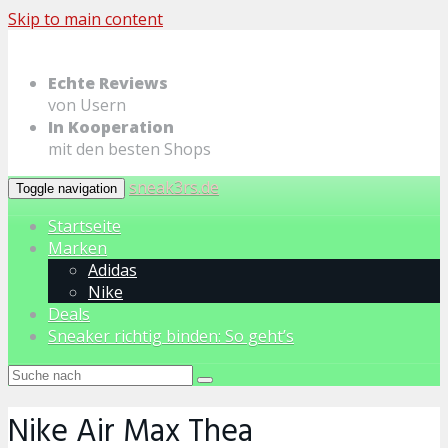
Skip to main content
Echte Reviews
von Usern
In Kooperation
mit den besten Shops
sneak3rs.de
Toggle navigation
Startseite
Marken
Adidas
Nike
Deals
Sneaker richtig binden: So geht’s
Nike Air Max Thea