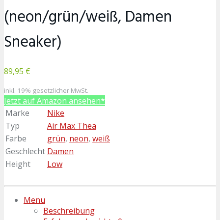
(neon/grün/weiß, Damen
Sneaker)
89,95 €
inkl. 19% gesetzlicher MwSt.
Jetzt auf Amazon ansehen*
Marke
Nike
Typ
Air Max Thea
Farbe
grün
,
neon
,
weiß
Geschlecht
Damen
Height
Low
Menu
Beschreibung