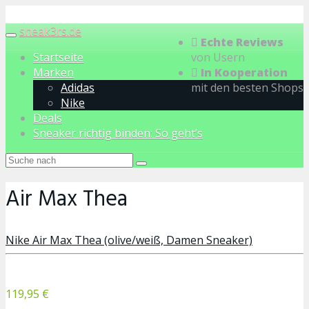
Skip
to
sneak3rs.de
Toggle
Echte Reviews
main
navigation
Startseite
von Usern
content
Marken
In Kooperation
Adidas
mit den besten Shops
Nike
Deals
Sneaker richtig binden: So geht’s
Air Max Thea
Nike Air Max Thea (olive/weiß, Damen Sneaker)
119,95 €