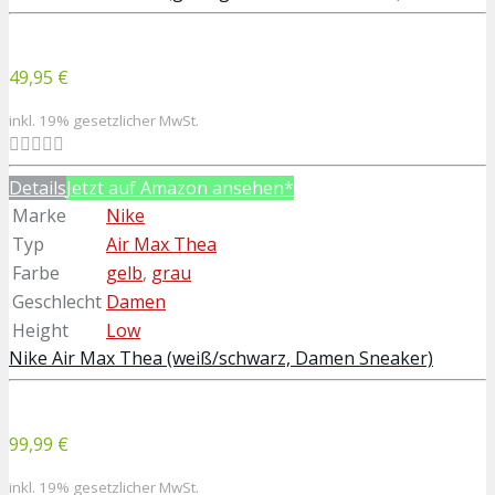
49,95 €
inkl. 19% gesetzlicher MwSt.
Details
Jetzt auf Amazon ansehen*
Marke
Nike
Typ
Air Max Thea
Farbe
gelb
,
grau
Geschlecht
Damen
Height
Low
Nike Air Max Thea (weiß/schwarz, Damen Sneaker)
99,99 €
inkl. 19% gesetzlicher MwSt.