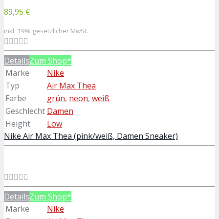
89,95 €
inkl. 19% gesetzlicher MwSt.
Details
Zum Shop*
Marke
Nike
Typ
Air Max Thea
Farbe
grün
,
neon
,
weiß
Geschlecht
Damen
Height
Low
Nike Air Max Thea (pink/weiß, Damen Sneaker)
Details
Zum Shop*
Marke
Nike