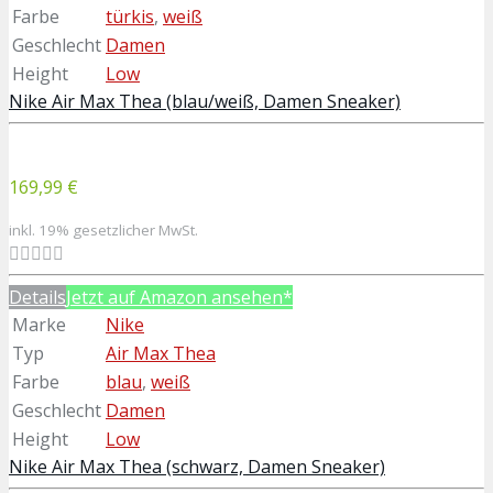
Farbe
türkis
,
weiß
Geschlecht
Damen
Height
Low
Nike Air Max Thea (blau/weiß, Damen Sneaker)
169,99 €
inkl. 19% gesetzlicher MwSt.
Details
Jetzt auf Amazon ansehen*
Marke
Nike
Typ
Air Max Thea
Farbe
blau
,
weiß
Geschlecht
Damen
Height
Low
Nike Air Max Thea (schwarz, Damen Sneaker)